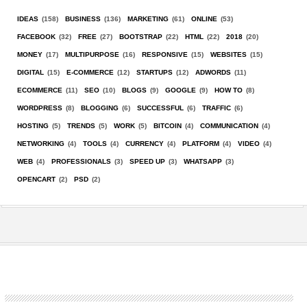
IDEAS
(158)
BUSINESS
(136)
MARKETING
(61)
ONLINE
(53)
FACEBOOK
(32)
FREE
(27)
BOOTSTRAP
(22)
HTML
(22)
2018
(20)
MONEY
(17)
MULTIPURPOSE
(16)
RESPONSIVE
(15)
WEBSITES
(15)
DIGITAL
(15)
E-COMMERCE
(12)
STARTUPS
(12)
ADWORDS
(11)
ECOMMERCE
(11)
SEO
(10)
BLOGS
(9)
GOOGLE
(9)
HOW TO
(8)
WORDPRESS
(8)
BLOGGING
(6)
SUCCESSFUL
(6)
TRAFFIC
(6)
HOSTING
(5)
TRENDS
(5)
WORK
(5)
BITCOIN
(4)
COMMUNICATION
(4)
NETWORKING
(4)
TOOLS
(4)
CURRENCY
(4)
PLATFORM
(4)
VIDEO
(4)
WEB
(4)
PROFESSIONALS
(3)
SPEED UP
(3)
WHATSAPP
(3)
OPENCART
(2)
PSD
(2)